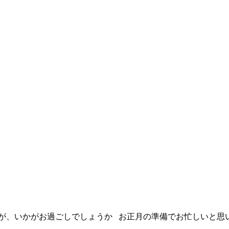
が、いかがお過ごしでしょうか お正月の準備でお忙しいと思い