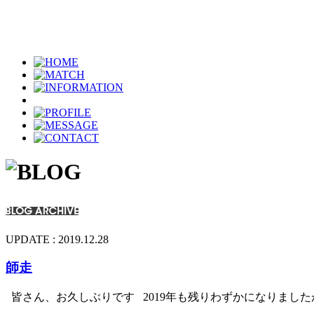
UPDATE : 2019.12.28
師走
皆さん、お久しぶりです 2019年も残りわずかになりました